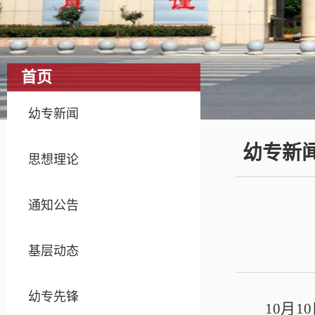
首页
幼专新闻
幼专新
思想理论
通知公告
基层动态
幼专先锋
10月