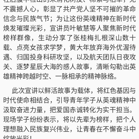
不震撼人心，彰显了共产党人坚不可摧的革命
信念与民族气节；为让这份英魂精神在新时代
焕发璀璨光彩，宣讲员叶敏慧等人聚焦新时代
榜样群像，生动分享了张桂梅扎根深山数十
载、点亮女孩求学梦，黄大年放弃海外优渥待
遇、归国投身科研攻坚，以及航天团队日夜攻
关、逐梦星辰大海的感人故事，清晰勾勒出英
雄精神跨越时空、一脉相承的精神脉络。
此次宣讲以鲜活故事为载体，将红色基因与
时代使命相结合，引导青年学子从英魂精神中
汲取奋进力量，把爱国赤诚转化为实干担当。
现场学子纷纷表示，将以先辈为榜样，把个人
理想融入民族复兴伟业，让青春在不懈奋斗中
绽放光彩！