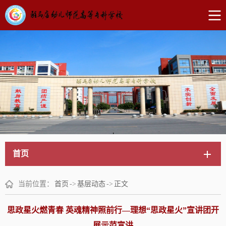
首页
当前位置：
首页
->
基层动态
->
正文
思政星火燃青春 英魂精神照前行—理想“思政星火”宣讲团开
展示范宣讲