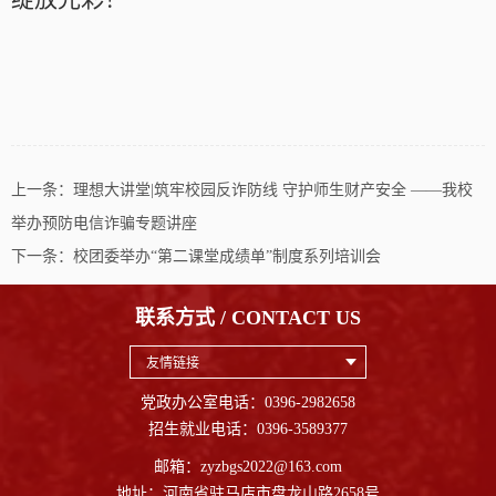
上一条：
理想大讲堂|筑牢校园反诈防线 守护师生财产安全 ——我校
举办预防电信诈骗专题讲座
下一条：
校团委举办“第二课堂成绩单”制度系列培训会
联系方式 / CONTACT US
友情链接
党政办公室电话：0396-2982658
招生就业电话：0396-3589377
邮箱：zyzbgs2022@163.com
地址：河南省驻马店市盘龙山路2658号