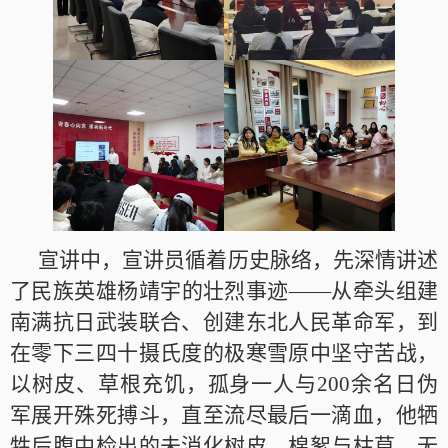
宣讲中，宣讲员循着历史脉络，先深情讲述
了民族英雄杨靖宇的壮烈事迹——从牵头组建
南满抗日武装联合、创建东北人民革命军，到
在零下三四十摄氏度的极寒雪原中坚守苦战，
以树皮、草根充饥，孤身一人与200余名日伪
军展开殊死搏斗，直至流尽最后一滴血，他牺
牲后腹中检出的未消化树皮、棉絮与枯草，无