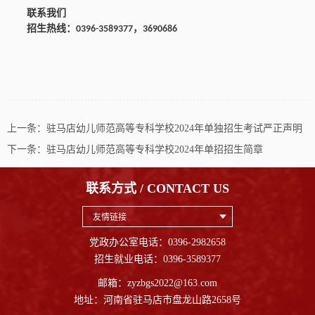
联系我们
招生热线：
，
039
6
-3
589377
3
690686
上一条：
驻马店幼儿师范高等专科学校2024年单独招生考试严正声明
下一条：
驻马店幼儿师范高等专科学校2024年单招招生简章
联系方式 / CONTACT US
友情链接
党政办公室电话：0396-2982658
招生就业电话：0396-3589377
邮箱：zyzbgs2022@163.com
地址：河南省驻马店市盘龙山路2658号