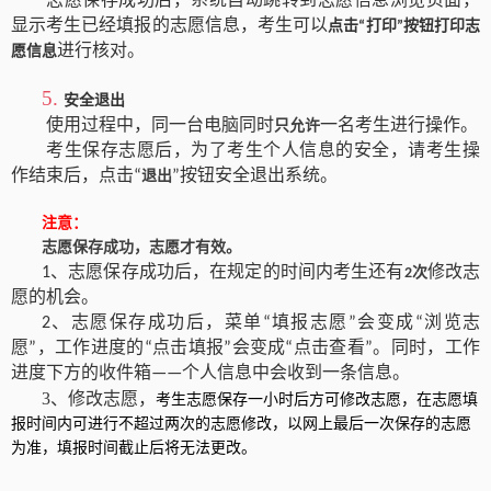
显示考生已经填报的志愿信息，考生可以
点击
打印
按钮打印志
“
”
进行核对。
愿信息
5.
安全退出
使用过程中，同一台电脑同时
一名考生进行操作。
只允许
考生保存志愿后，为了考生个人信息的安全，请考生操
作结束后，点击
按钮安全退出系统。
“
退出
”
注意：
志愿保存成功，志愿才有效。
、
志愿保存成功后，在规定的时间内考生还有
修改志
1
次
2
愿的机会。
志愿保存成功
后
，菜单
填报志愿
会变成
浏览志
2、
“
”
“
愿
，工作进度的
点击填报
会变成
点击查看
。
同时，工作
”
“
”
“
”
进度下方的收件箱
个人信息中会收到一条信息。
——
3、
修改志愿
，
考生志愿保存一小时后方可修改志愿，在志愿填
报时间内可进行不超过两次的志愿修改，以网上最后一次保存的志愿
为准，填报时间截止后将无法更改。