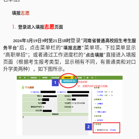
填报
志愿
1.
志愿
登录进入填报
页面
登录
年
月
日
时至
日
时
“
河南省普通高校招生考生服
2024
3
19
9
21
18
后，点击菜单栏的
菜单项，下拉菜单显示
务平台
”
“
填报志愿
”
高职单招
；或者通过工作进度栏的
直接进入填报
“
”
“
点击填报
”
页面（根据考生报考类型，显示稍有不同，有普通类和对口
升学类两种），如下图所示。