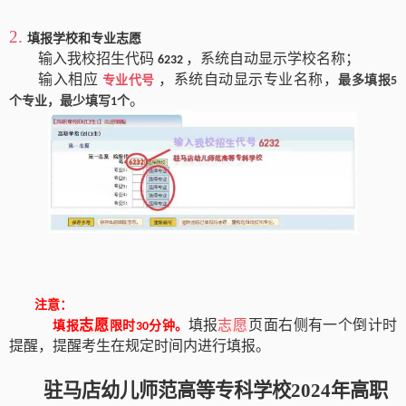
2.
填报学校和专业志愿
输入我校招生代码
，系统自动显示学校名称；
62
32
输入相应
，系统自动显示专业名称，
专业代号
最多填报
5
。
个专业，最少填写
个
1
注意：
志愿
填报
志愿
页面右侧有一个倒计时
填报
限时
分钟。
30
提醒，提醒考生在规定时间内进行填报。
驻马店幼儿师范高等专科学校
2024年高职