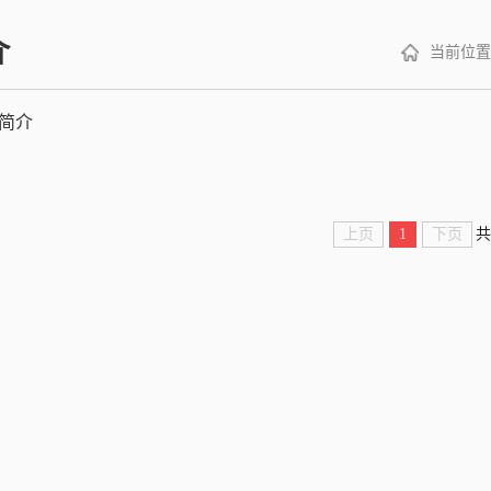
介
当前位置
简介
上页
1
下页
共