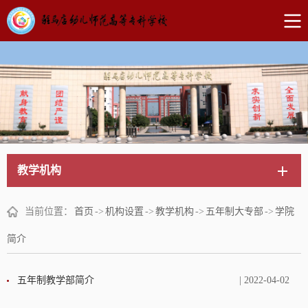
教学机构
当前位置：
首页
->
机构设置
->
教学机构
->
五年制大专部
->
学院
简介
五年制教学部简介
| 2022-04-02