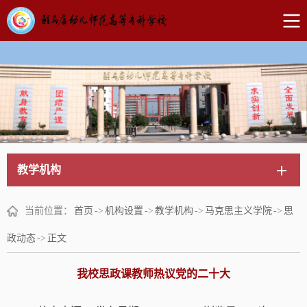
教学机构
当前位置：
首页
->
机构设置
->
教学机构
->
马克思主义学院
->
思
政动态
->
正文
我校思政课教师热议党的二十大